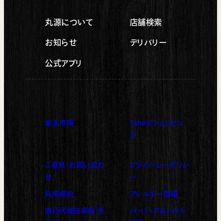
丸源について
店舗検索
お知らせ
デリバリー
公式アプリ
楽天市場
Yahoo!ショッピン
（新しいタブで開く）
（新しいタブで開く）
グ
ご意見・お問い合わ
プライバシーポリシ
（新しいタブで開く）
せ
ー
利用規約
アレルギー情報
（新しいタブで開く）
（新しいタブで開く）
旅行代理店専用 予
パート・アルバイト