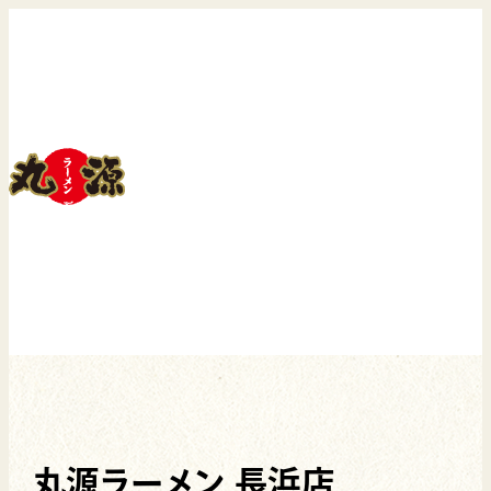
丸源ラーメン 長浜店