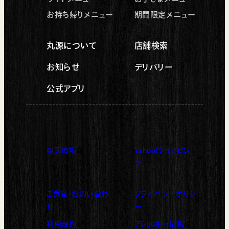
お持ち帰りメニュー
期間限定メニュー
丸源について
店舗検索
お知らせ
デリバリー
公式アプリ
楽天市場
Yahoo!ショッピン
（新しいタブで開く）
（新しいタブで開く）
グ
ご意見・お問い合わ
プライバシーポリシ
（新しいタブで開く）
せ
ー
利用規約
アレルギー情報