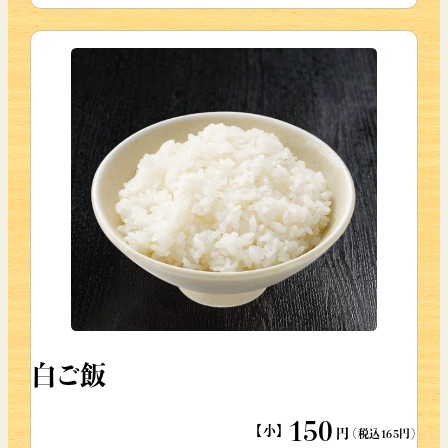
白ご飯
150
【小】
円
（税込165円）