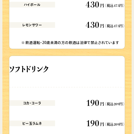
430
ハイボール
円
（税込473円）
430
レモンサワー
円
（税込473円）
飲酒運転・20歳未満の方の飲酒は法律で禁止されています
ソフトドリンク
190
コカ・コーラ
円
（税込209円）
190
ビー玉ラムネ
円
（税込209円）