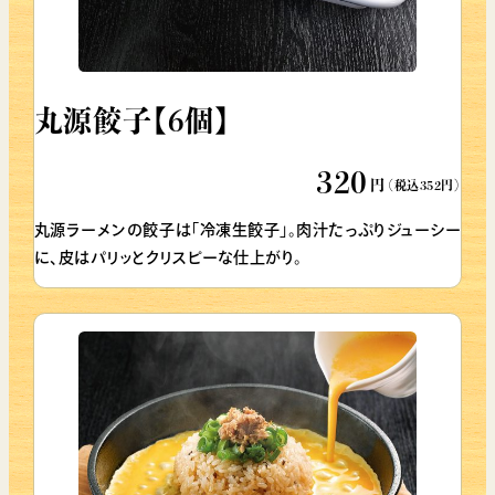
丸源餃子【6個】
320
円
（税込352円）
丸源ラーメンの餃子は「冷凍生餃子」。肉汁たっぷりジューシー
に、皮はパリッとクリスピーな仕上がり。