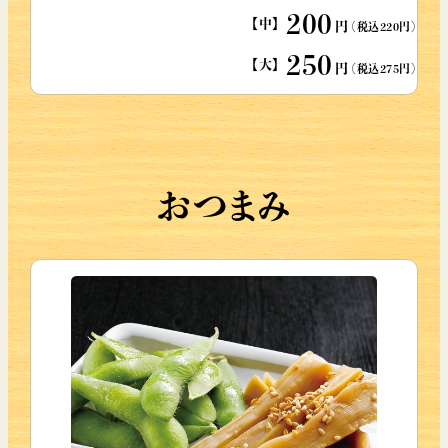
200
【中】
円
（税込220円）
250
【大】
円
（税込275円）
おつまみ