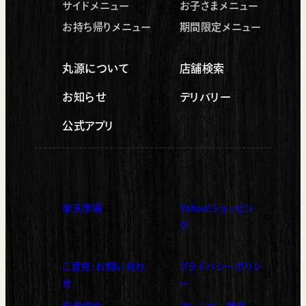
サイドメニュー
お子さまメニュー
お持ち帰りメニュー
期間限定メニュー
店舗を探す
丸源について
店舗検索
お知らせ
デリバリー
公式アプリ
楽天市場
Yahoo!ショッピン
（新しいタブで開く）
（新しいタブで開く）
グ
ご意見・お問い合わ
プライバシーポリシ
（新しいタブで開く）
せ
ー