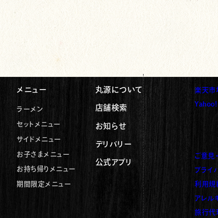
メニュー
丸源について
楽天市
（新し
Yaho
店舗検索
ラーメン
（新し
セットメニュー
お知らせ
サイドメニュー
デリバリー
お子さまメニュー
ご意見
公式アプリ
お持ち帰りメニュー
プライ
（新し
利用規
期間限定メニュー
（新し
アレル
（新し
旅行代