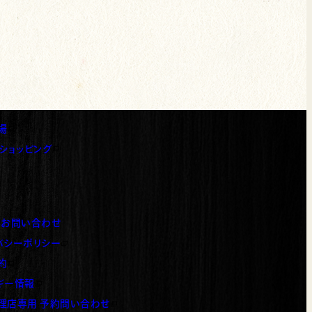
場
いタブで開く）
o!ショッピング
いタブで開く）
・お問い合わせ
バシーポリシー
いタブで開く）
約
いタブで開く）
ギー情報
いタブで開く）
理店専用 予約問い合わせ