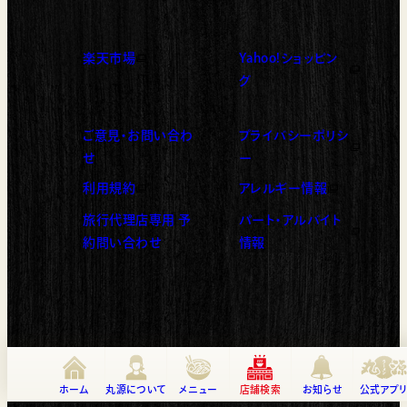
楽天市場
Yahoo!ショッピン
（新しいタブで開く）
（新しいタブで開く）
グ
ご意見・お問い合わ
プライバシーポリシ
（新しいタブで開く）
せ
ー
利用規約
アレルギー情報
（新しいタブで開く）
（新しいタブで開く）
旅行代理店専用 予
パート・アルバイト
（新しいタブで開く）
（新しいタブで開く）
約問い合わせ
情報
ホーム
丸源について
メニュー
店舗検索
お知らせ
公式アプ