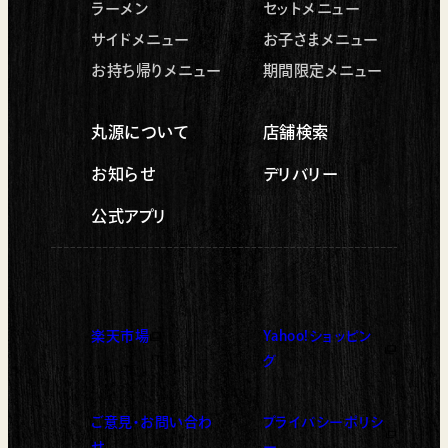
ラーメン
セットメニュー
サイドメニュー
お子さまメニュー
お持ち帰りメニュー
期間限定メニュー
丸源について
店舗検索
お知らせ
デリバリー
公式アプリ
楽天市場
Yahoo!ショッピン
（新しいタブで開く）
（新しいタブで開く）
グ
ご意見・お問い合わ
プライバシーポリシ
（新しいタブで開く）
せ
ー