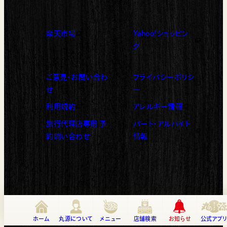
楽天市場
Yahoo!ショッピン
（新しいタブで開く）
（新しいタブで開く）
グ
ご意見・お問い合わ
プライバシーポリシ
（新しいタブで開く）
せ
ー
利用規約
アレルギー情報
（新しいタブで開く）
（新しいタブで開く）
旅行代理店専用 予
パート・アルバイト
（新しいタブで開く）
（新しいタブで開く）
約問い合わせ
情報
ホーム
丸源について
メニュー
店舗検索
お知らせ
公式アプ