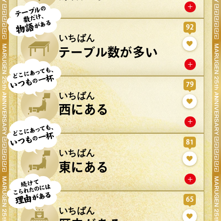
92
いちばん
テーブル数が多い
79
いちばん
西にある
81
いちばん
東にある
65
いちばん