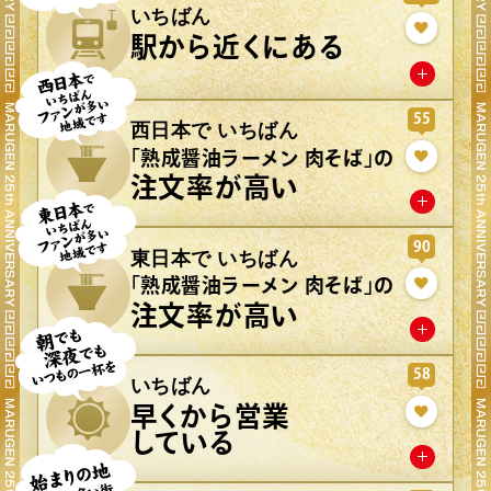
いちばん
駅から近くにある
55
西日本で いちばん
「熟成醤油ラーメン 肉そば」の
注文率が高い
90
東日本で いちばん
「熟成醤油ラーメン 肉そば」の
注文率が高い
58
いちばん
早くから営業
している