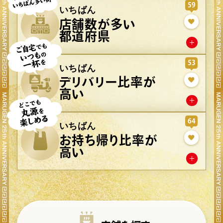
59
いちばん
店舗数が多い
都道府県
53
いちばん
デリバリー比率が
高い
64
いちばん
お持ち帰り比率が
高い