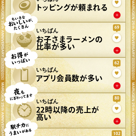
トッピングが頼まれる
69
いちばん
お子さまラーメンの
比率が多い
62
いちばん
アプリ会員数が多い
80
いちばん
22時以降の売上が
高い
102