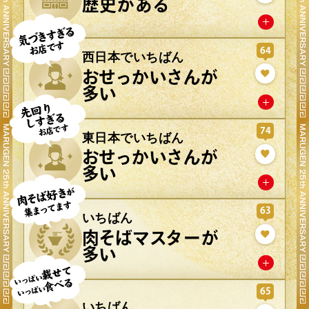
歴史がある
64
西日本でいちばん
おせっかいさんが
多い
74
東日本でいちばん
おせっかいさんが
多い
63
いちばん
肉そばマスターが
多い
65
いちばん